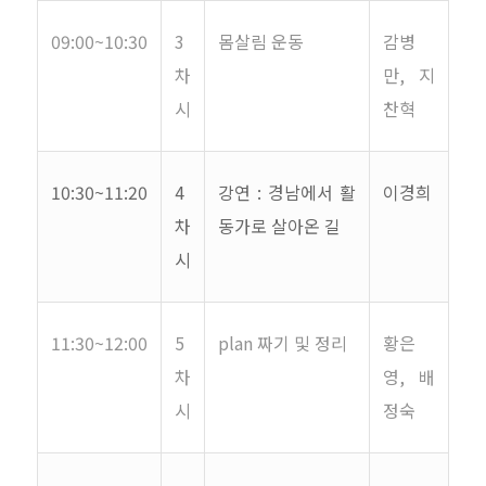
09:00~10:30
3
몸살림 운동
감병
차
만
,
지
시
찬혁
10:30~11:20
4
강연
:
경남에서 활
이경희
차
동가로 살아온 길
시
11:30~12:00
5
plan
짜기 및 정리
황은
차
영
,
배
시
정숙