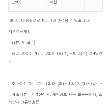
12:00 ~
해산
※코로나 상황으로 프로그램 변경될 수 있습니다
.
세부추진계획

(
신청 및 접수
)
–
공고 및 접수 기간
: ’20. 8. 19.(
수
) ~ 9. 2.(
수
) <14
일간
>
–
추가접수 기간
: ’20. 10. 06.(
화
) ~ 10. 12.(
월
) <7
일간
>
–
제출서류
:
사업신청서
,
개인정보 제공 활용동의서
,
소
속단체 고유번호증