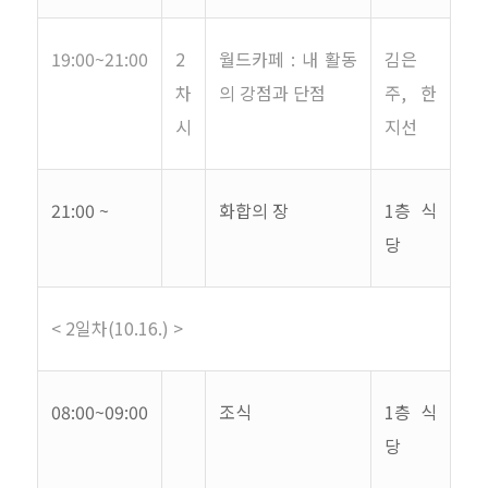
19:00~21:00
2
월드카페
:
내 활동
김은
차
의 강점과 단점
주
,
한
시
지선
21:00 ~
화합의 장
1
층 식
당
< 2
일차
(10.16.) >
08:00~09:00
조식
1
층 식
당