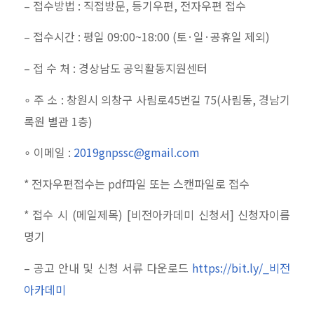
–
접수방법
:
직접방문
,
등기우편
,
전자우편 접수
–
접수시간
:
평일
09:00~18:00 (
토
·
일
·
공휴일 제외
)
–
접 수 처
:
경상남도 공익활동지원센터
∘ 주 소
:
창원시 의창구 사림로
45
번길
75(
사림동
,
경남기
록원 별관
1
층
)
∘ 이메일
:
2019gnpssc@gmail.com
*
전자우편접수는
pdf
파일 또는 스캔파일로 접수
*
접수 시
(
메일제목
) [
비전아카데미 신청서
]
신청자이름
명기
–
공고 안내 및 신청 서류 다운로드
https://bit.ly/_
비전
아카데미