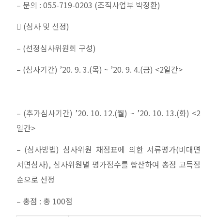
–
문의
: 055-719-0203 (
조직사업부 박정환
)

(
심사 및 선정
)
– (
선정심사위원회 구성
)
– (
심사기간
) ’20. 9. 3.(
목
) ~ ’20. 9. 4.(
금
) <2
일간
>
– (
추가심사기간
) ’20. 10. 12.(
월
) ~ ’20. 10. 13.(
화
) <2
일간
>
– (
심사방법
)
심사위원 채점표에 의한 서류평가
(
비대면
서면심사
),
심사위원별 평가점수를 합산하여 총점 고득점
순으로 선정
–
총점
:
총
100
점