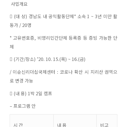
사업개요

(
대 상
)
경남도 내 공익활동단체
*
소속
1 ~ 3
년 미만 활
동가
/ 20
명
*
고유번호증
,
비영리민간단체 등록증 등 증빙 가능한 단
체

(
기간
/
장소
)
’20. 10. 15.(
목
) ~ 16.(
금
)
/
이순신리더십국제센터
:
코로나 확산 시 지리산 권역으
로 변경 가능

(
내 용
)
1
박
2
일 캠프
–
프로그램 안
시 간
내 용
비고